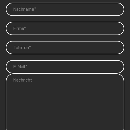
Nachname*
Firma*
Telefon*
E-Mail*
Nachricht
{{Formular: Honeypot Empty}}