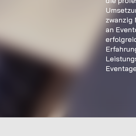
die prof
Umsetzun
zwanzig 
an Event
erfolgrei
Erfahrun
Leistung
Eventage