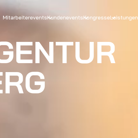
Mitarbeiterevents
Kundenevents
Kongresse
Leistungen
GENTUR
ERG