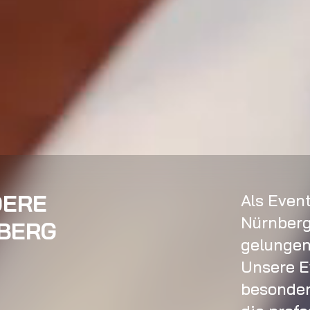
DERE
Als Even
Nürnberg 
NBERG
gelungen
Unsere E
besonders