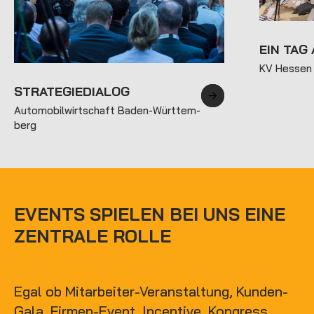
EIN TAG
KV Hessen
STRATEGIE­DIALOG
Automobil­wirtschaft Baden-Württem­
berg
EVENTS SPIELEN BEI UNS EINE
ZENTRALE ROLLE
Egal ob Mitarbeiter-Veranstaltung, Kunden-
Gala, Firmen-Event, Incentive, Kongress