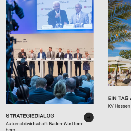
EIN TAG
KV Hessen
STRATEGIE­DIALOG
Automobil­wirtschaft Baden-Württem­
berg